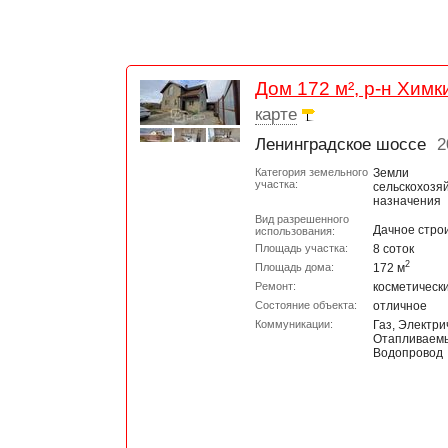
Дом 172 м², р-н Химк
карте
Ленинградское шоссе
2
Категория земельного
Земли
участка:
сельскохозя
назначения
Вид разрешенного
Дачное стро
использования:
Площадь участка:
8 соток
2
Площадь дома:
172 м
Ремонт:
косметическ
Состояние объекта:
отличное
Коммуникации:
Газ, Электри
Отапливаем
Водопровод