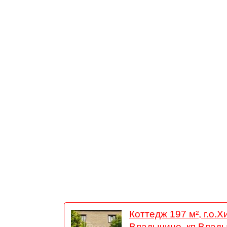
Коттедж 197 м², г.о.Х
Владычино, кп Влады