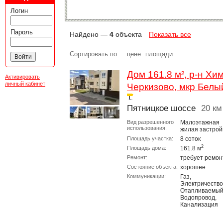
Логин
Пароль
Найдено —
4
объекта
Показать все
Сортировать по
цене
площади
Дом 161.8 м², р-н Хим
Активировать
личный кабинет
Черкизово, мкр Белы
Пятницкое шоссе
20 к
Вид разрешенного
Малоэтажная
использования:
жилая застрой
Площадь участка:
8 соток
2
Площадь дома:
161.8 м
Ремонт:
требует ремон
Состояние объекта:
хорошее
Коммуникации:
Газ,
Электричество
Отапливаемый
Водопровод,
Канализация