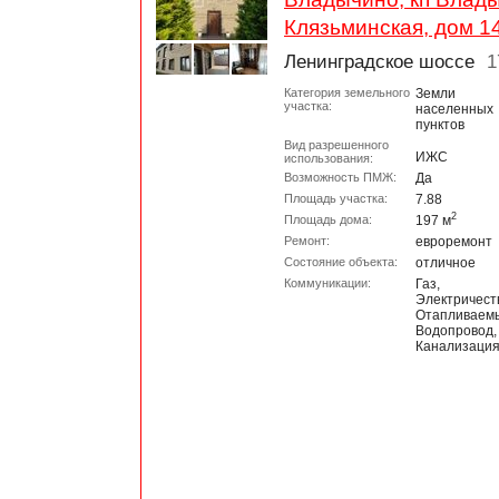
Клязьминская, дом 1
Ленинградское шоссе
1
Категория земельного
Земли
участка:
населенных
пунктов
Вид разрешенного
ИЖС
использования:
Возможность ПМЖ:
Да
Площадь участка:
7.88
2
Площадь дома:
197 м
Ремонт:
евроремонт
Состояние объекта:
отличное
Коммуникации:
Газ,
Электричест
Отапливаем
Водопровод,
Канализаци