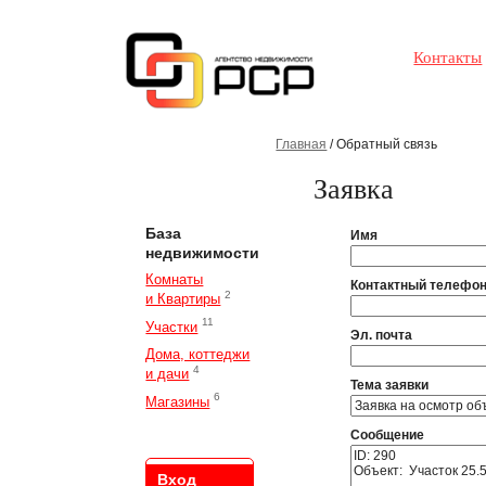
Контакты
Главная
/ Обратный связь
Заявка
База
Имя
недвижимости
Комнаты
Контактный телефо
2
и Квартиры
11
Участки
Эл. почта
Дома, коттеджи
4
и дачи
Тема заявки
6
Магазины
Сообщение
Вход